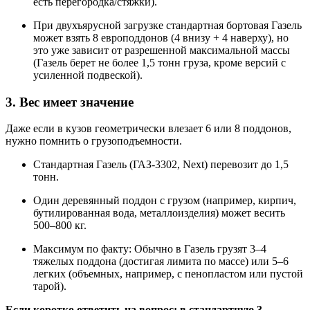
есть перегородка/стяжки).
При двухъярусной загрузке стандартная бортовая Газель
может взять 8 европоддонов (4 внизу + 4 наверху), но
это уже зависит от разрешенной максимальной массы
(Газель берет не более 1,5 тонн груза, кроме версий с
усиленной подвеской).
3. Вес имеет значение
Даже если в кузов геометрически влезает 6 или 8 поддонов,
нужно помнить о грузоподъемности.
Стандартная Газель (ГАЗ-3302, Next) перевозит до 1,5
тонн.
Один деревянный поддон с грузом (например, кирпич,
бутилированная вода, металлоизделия) может весить
500–800 кг.
Максимум по факту: Обычно в Газель грузят 3–4
тяжелых поддона (достигая лимита по массе) или 5–6
легких (объемных, например, с пенопластом или пустой
тарой).
Если коротко ответить на вопрос: в стандартную 3-