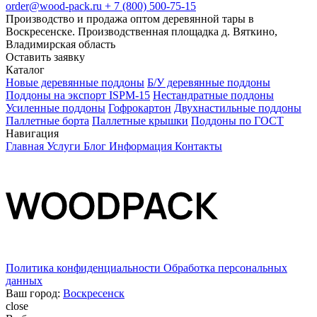
order@wood-pack.ru
+ 7 (800) 500-75-15
Производство и продажа оптом деревянной тары в
Воскресенске. Производственная площадка д. Вяткино,
Владимирская область
Оставить заявку
Каталог
Новые деревянные поддоны
Б/У деревянные поддоны
Поддоны на экспорт ISPM-15
Нестандратные поддоны
Усиленные поддоны
Гофрокартон
Двухнастильные поддоны
Паллетные борта
Паллетные крышки
Поддоны по ГОСТ
Навигация
Главная
Услуги
Блог
Информация
Контакты
Политика конфиденциальности
Обработка персональных
данных
Ваш город:
Воскресенск
close