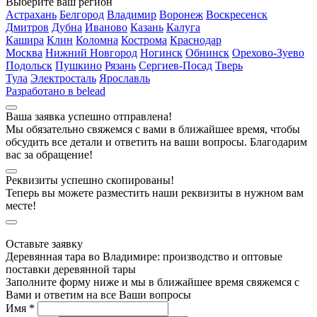
Выберите ваш регион
Астрахань
Белгород
Владимир
Воронеж
Воскресенск
Дмитров
Дубна
Иваново
Казань
Калуга
Кашира
Клин
Коломна
Кострома
Краснодар
Москва
Нижний Новгород
Ногинск
Обнинск
Орехово-Зуево
Подольск
Пушкино
Рязань
Сергиев-Посад
Тверь
Тула
Электросталь
Ярославль
Разработано в
belead
Ваша заявка успешно отправлена!
Мы обязательно свяжемся с вами в ближайшее время, чтобы
обсудить все детали и ответить на ваши вопросы. Благодарим
вас за обращение!
Реквизиты успешно скопированы!
Теперь вы можете разместить наши реквизиты в нужном вам
месте!
Оставьте заявку
Деревянная тара во Владимире: производство и оптовые
поставки деревянной тары
Заполните форму ниже и мы в ближайшее время свяжемся с
Вами и ответим на все Ваши вопросы
Имя *