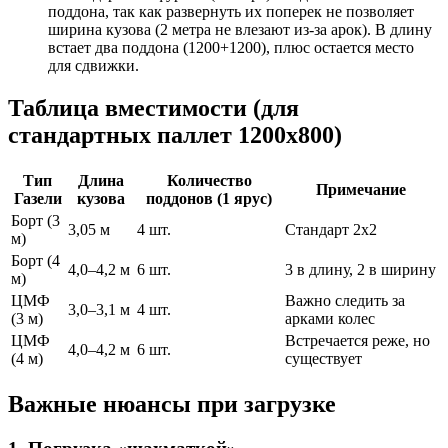
поддона, так как развернуть их поперек не позволяет
ширина кузова (2 метра не влезают из-за арок). В длину
встает два поддона (1200+1200), плюс остается место
для сдвижки.
Таблица вместимости (для
стандартных паллет 1200х800)
Тип
Длина
Количество
Примечание
Газели
кузова
поддонов (1 ярус)
Борт (3
3,05 м
4 шт.
Стандарт 2х2
м)
Борт (4
4,0–4,2 м
6 шт.
3 в длину, 2 в ширину
м)
ЦМФ
Важно следить за
3,0–3,1 м
4 шт.
(3 м)
арками колес
ЦМФ
Встречается реже, но
4,0–4,2 м
6 шт.
(4 м)
существует
Важные нюансы при загрузке