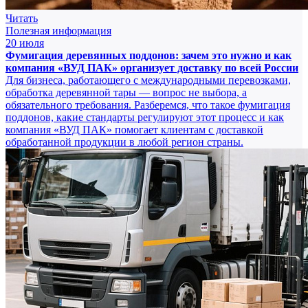
Читать
Полезная информация
20 июля
Фумигация деревянных поддонов: зачем это нужно и как
компания «ВУД ПАК» организует доставку по всей России
Для бизнеса, работающего с международными перевозками,
обработка деревянной тары — вопрос не выбора, а
обязательного требования. Разберемся, что такое фумигация
поддонов, какие стандарты регулируют этот процесс и как
компания «ВУД ПАК» помогает клиентам с доставкой
обработанной продукции в любой регион страны.