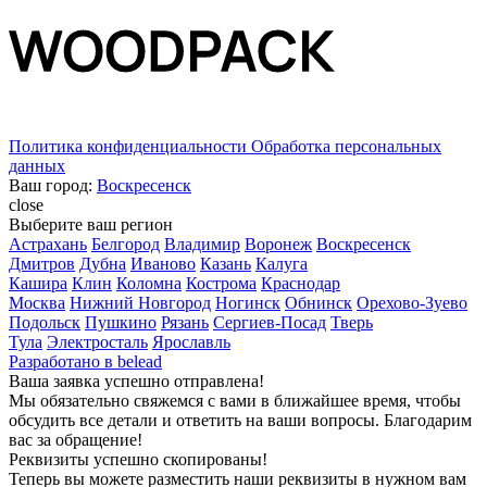
Политика конфиденциальности
Обработка персональных
данных
Ваш город:
Воскресенск
close
Выберите ваш регион
Астрахань
Белгород
Владимир
Воронеж
Воскресенск
Дмитров
Дубна
Иваново
Казань
Калуга
Кашира
Клин
Коломна
Кострома
Краснодар
Москва
Нижний Новгород
Ногинск
Обнинск
Орехово-Зуево
Подольск
Пушкино
Рязань
Сергиев-Посад
Тверь
Тула
Электросталь
Ярославль
Разработано в
belead
Ваша заявка успешно отправлена!
Мы обязательно свяжемся с вами в ближайшее время, чтобы
обсудить все детали и ответить на ваши вопросы. Благодарим
вас за обращение!
Реквизиты успешно скопированы!
Теперь вы можете разместить наши реквизиты в нужном вам