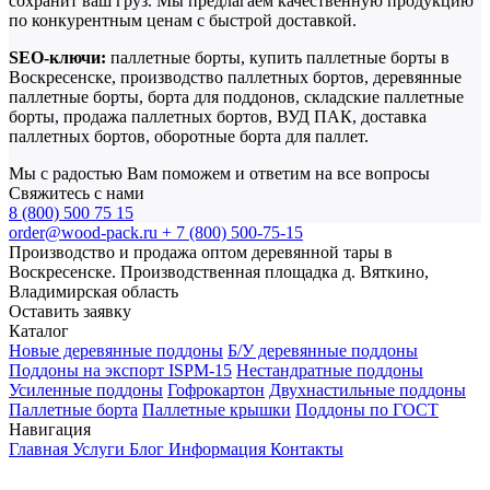
сохранит ваш груз. Мы предлагаем качественную продукцию
по конкурентным ценам с быстрой доставкой.
SEO-ключи:
паллетные борты, купить паллетные борты в
Воскресенске, производство паллетных бортов, деревянные
паллетные борты, борта для поддонов, складские паллетные
борты, продажа паллетных бортов, ВУД ПАК, доставка
паллетных бортов, оборотные борта для паллет.
Мы с радостью Вам поможем и ответим на все вопросы
Свяжитесь с нами
8 (800) 500 75 15
order@wood-pack.ru
+ 7 (800) 500-75-15
Производство и продажа оптом деревянной тары в
Воскресенске. Производственная площадка д. Вяткино,
Владимирская область
Оставить заявку
Каталог
Новые деревянные поддоны
Б/У деревянные поддоны
Поддоны на экспорт ISPM-15
Нестандратные поддоны
Усиленные поддоны
Гофрокартон
Двухнастильные поддоны
Паллетные борта
Паллетные крышки
Поддоны по ГОСТ
Навигация
Главная
Услуги
Блог
Информация
Контакты