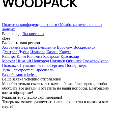
Политика конфиденциальности
Обработка персональных
данных
Ваш город:
Воскресенск
close
Выберите ваш регион
Астрахань
Белгород
Владимир
Воронеж
Воскресенск
Дмитров
Дубна
Иваново
Казань
Калуга
Кашира
Клин
Коломна
Кострома
Краснодар
Москва
Нижний Новгород
Ногинск
Обнинск
Орехово-Зуево
Подольск
Пушкино
Рязань
Сергиев-Посад
Тверь
Тула
Электросталь
Ярославль
Разработано в
belead
Ваша заявка успешно отправлена!
Мы обязательно свяжемся с вами в ближайшее время, чтобы
обсудить все детали и ответить на ваши вопросы. Благодарим
вас за обращение!
Реквизиты успешно скопированы!
Теперь вы можете разместить наши реквизиты в нужном вам
месте!